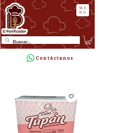
ME
NU
Contáctanos