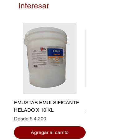
interesar
EMUSTAB EMULSIFICANTE
MARGARINA RICURA
HELADO X 10 KL
Precio
$ 9.600
Precio de oferta
Desde
$ 4.200
Agregar al carrito