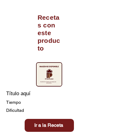
Receta
s con
este
produc
to
Título aquí
Tiempo
Dificultad
Ir a la Receta