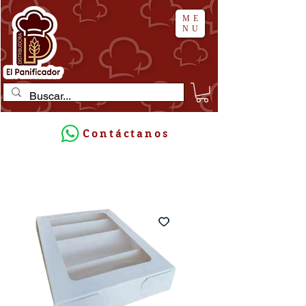
ME
NU
Contáctanos