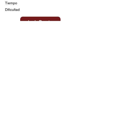
Tiempo
Dificultad
Ir a la Receta
Título aquí
Tiempo
Dificultad
Clic aquí