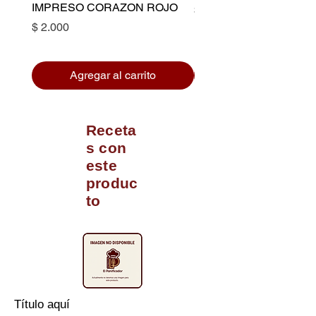
IMPRESO CORAZON ROJO
Precio
$ 10.500
Precio
$ 2.000
Agregar al carrito
Receta
s con
este
produc
to
Título aquí