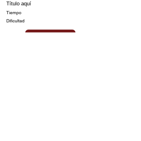
Título aquí
Tiempo
Dificultad
Ir a la Receta
Título aquí
Tiempo
Dificultad
Clic aquí