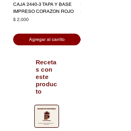
CAJA 2440-3 TAPA Y BASE
CAPACILLO DORADO 
IMPRESO CORAZON ROJO
Precio
$ 10.500
Precio
$ 2.000
Agregar al carrito
Receta
s con
este
produc
to