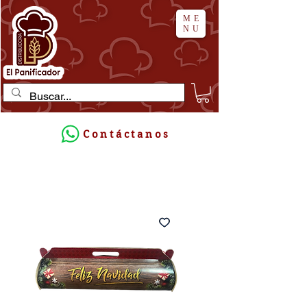
ME
NU
Contáctanos