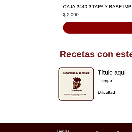
CAJA 2440-3 TAPA Y BASE I
Precio
$ 2.000
Recetas con est
Título aquí
Tiempo
Dificultad
Tienda