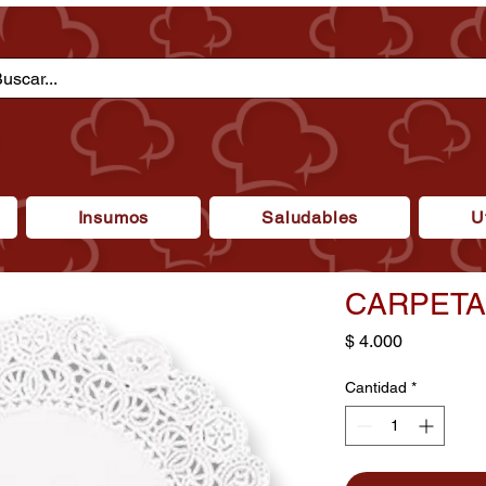
Insumos
Saludables
U
CARPETA 
Precio
$ 4.000
Cantidad
*