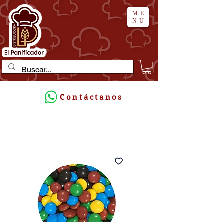
ME
NU
Contáctanos