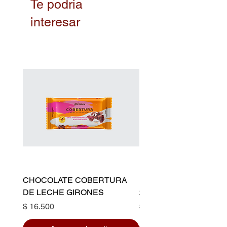
Te podria
interesar
CHOCOLATE COBERTURA
PALOS CHOCOLATE 
DE LECHE GIRONES
20 CM
Precio
Precio
$ 16.500
$ 3.500