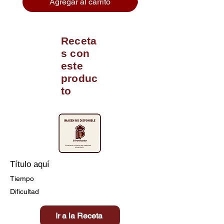
Agregar al carrito
Receta
s con
este
produc
to
Título aquí
Tiempo
Dificultad
Ir a la Receta