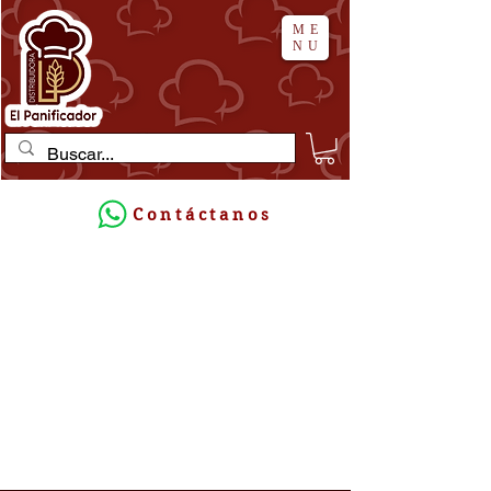
ME
NU
Contáctanos