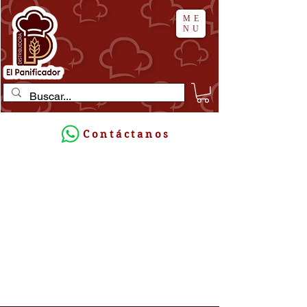
ME
NU
Contáctanos