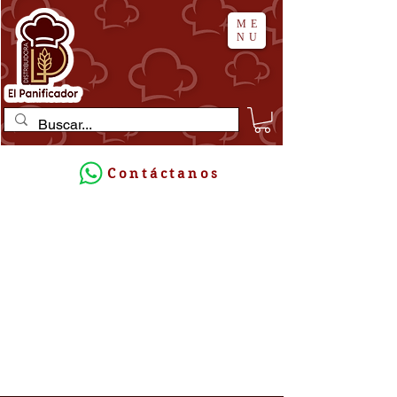
ME
NU
Contáctanos