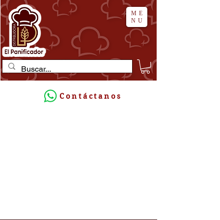
ME
NU
Contáctanos