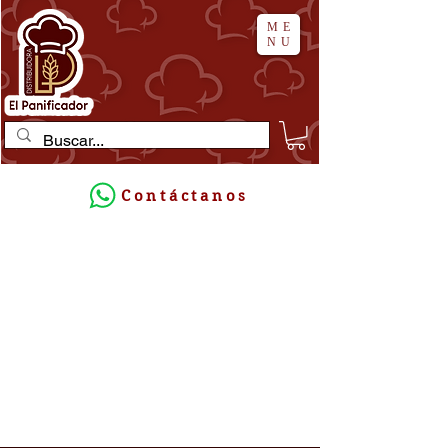
ME
NU
Contáctanos