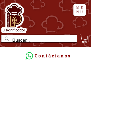
ME
NU
Contáctanos