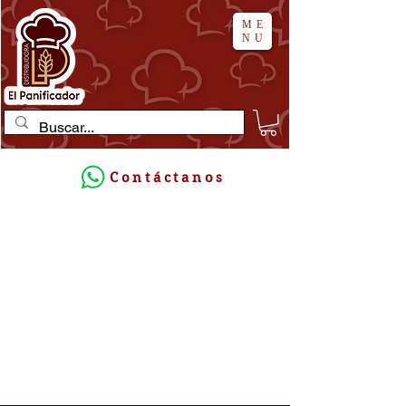
ME
NU
Contáctanos