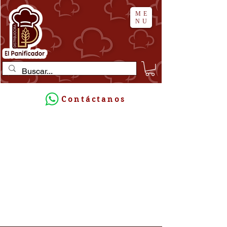
ME
NU
Contáctanos