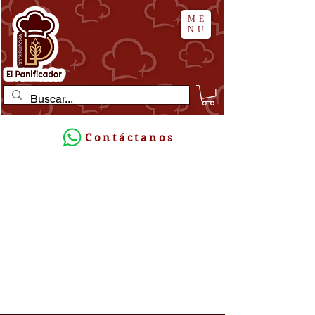
ME
NU
Contáctanos