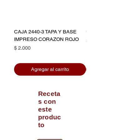
CAJA 2440-3 TAPA Y BASE
CAPACILLO DORADO 
IMPRESO CORAZON ROJO
Precio
$ 10.500
Precio
$ 2.000
Agregar al carrito
Receta
s con
este
produc
to