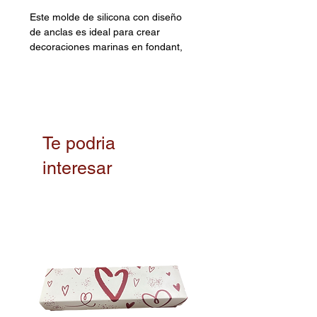
Este molde de silicona con diseño
de anclas es ideal para crear
decoraciones marinas en fondant,
chocolate o gelatina. Cuenta con
múltiples cavidades en forma de
anclas, lo que lo hace perfecto
para temáticas náuticas o eventos
especiales como fiestas en la
playa.
Te podria
interesar