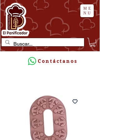
ME
NU
Contáctanos