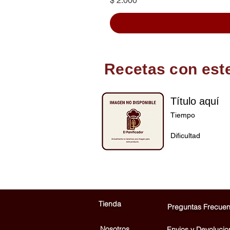
$ 2.000
Recetas con est
Título aquí
Tiempo
Dificultad
Tienda
Preguntas Frecuen
Nosotros
Envios y Devolucio