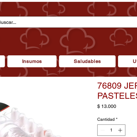
Insumos
Saludables
U
76809 J
PASTELE
Precio
$ 13.000
Cantidad
*