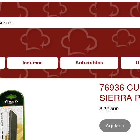
Insumos
Saludables
U
76936 C
SIERRA 
Precio
$ 22.500
Agotado