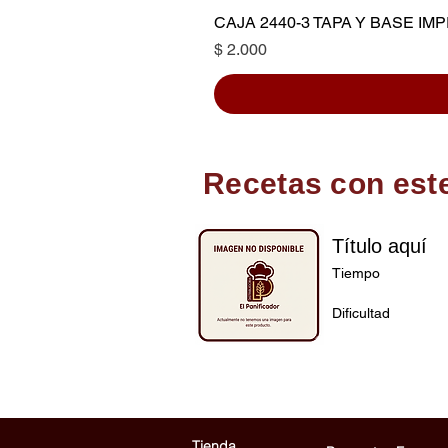
CAJA 2440-3 TAPA Y BASE I
Precio
$ 2.000
Recetas con est
Título aquí
Tiempo
Dificultad
Tienda