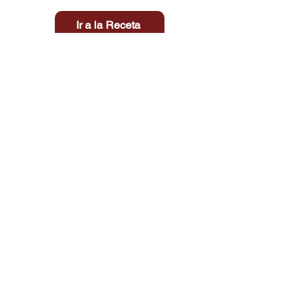
Ir a la Receta
Título aquí
Tiempo
Dificultad
Clic aquí