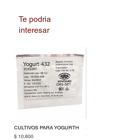
Te podria
interesar
CULTIVOS PARA YOGURTH
ALISADOR PARA CRE
CM
Precio
$ 10.800