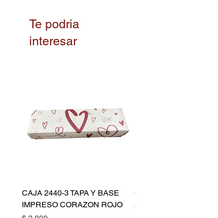
Te podria
interesar
CAJA 2440-3 TAPA Y BASE
CAPACILLO DORADO 
IMPRESO CORAZON ROJO
Precio
$ 10.500
Precio