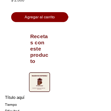
$ 2.000
Agregar al carrito
Receta
s con
este
produc
to
Título aquí
Tiempo
Dificultad