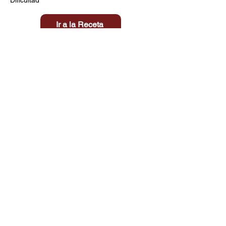
Ir a la Receta
Título aquí
Tiempo
Dificultad
Clic aquí