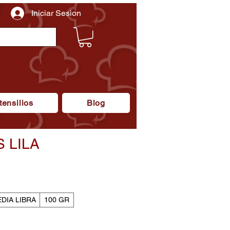
Iniciar Sesion
tensilios
Blog
 LILA
recio
e
ferta
DIA LIBRA
100 GR