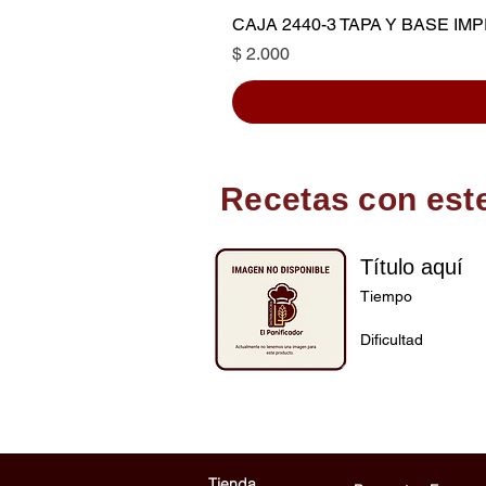
CAJA 2440-3 TAPA Y BASE I
Precio
$ 2.000
Recetas con est
Título aquí
Tiempo
Dificultad
Tienda