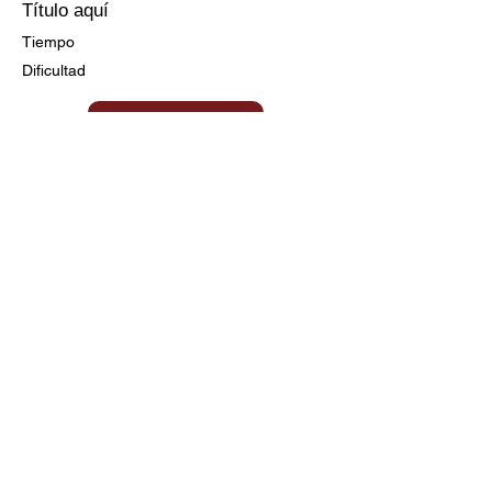
Título aquí
Tiempo
Dificultad
Ir a la Receta
Título aquí
Tiempo
Dificultad
Clic aquí