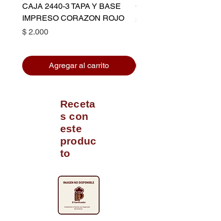
CAJA 2440-3 TAPA Y BASE
CAPACILLO DORADO 
IMPRESO CORAZON ROJO
Precio
$ 10.500
Precio
$ 2.000
Agregar al carrito
Receta
s con
este
produc
to