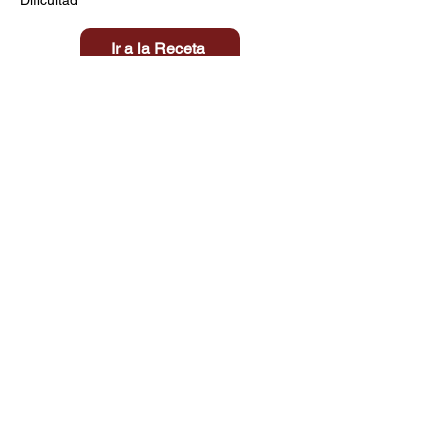
Ir a la Receta
Título aquí
Tiempo
Dificultad
Clic aquí