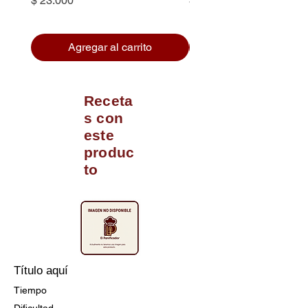
$ 23.000
$ 4.900
Agregar al carrito
Receta
s con
este
produc
to
Título aquí
Tiempo
Dificultad