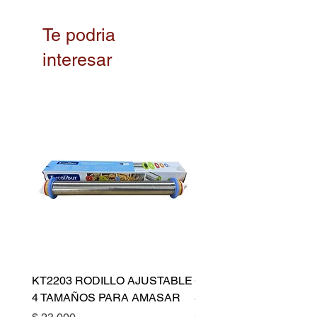
Te podria
interesar
KT2203 RODILLO AJUSTABLE
CAJA TORTA ALTA 22 X
4 TAMAÑOS PARA AMASAR
30 CM
Precio
Precio