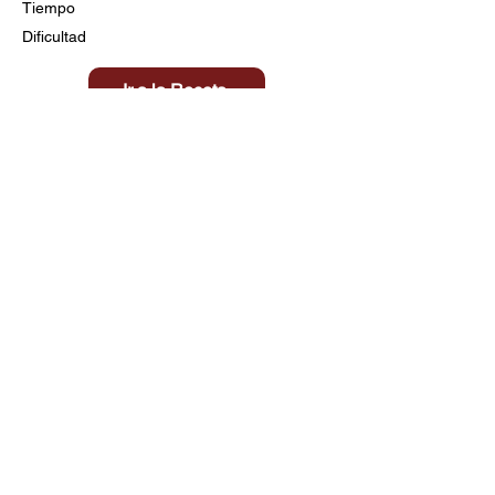
Tiempo
Dificultad
Ir a la Receta
Título aquí
Tiempo
Dificultad
Clic aquí