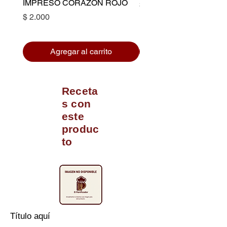
IMPRESO CORAZON ROJO
Precio
$ 10.500
Precio
$ 2.000
Agregar al carrito
Receta
s con
este
produc
to
Título aquí