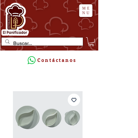
ME
NU
Contáctanos