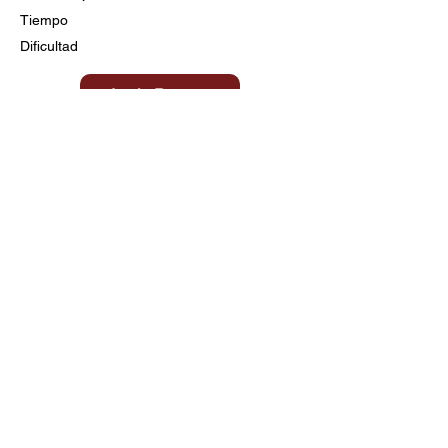
Tiempo
Dificultad
Ir a la Receta
Título aquí
Tiempo
Dificultad
Clic aquí