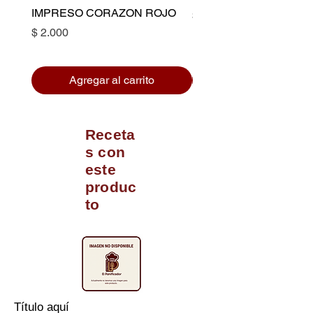
IMPRESO CORAZON ROJO
Precio
$ 10.500
Precio
$ 2.000
Agregar al carrito
Receta
s con
este
produc
to
Título aquí