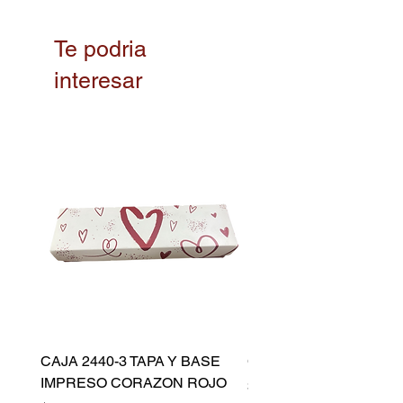
Te podria
interesar
CAJA 2440-3 TAPA Y BASE
CAPACILLO DORADO 
IMPRESO CORAZON ROJO
Precio
$ 10.500