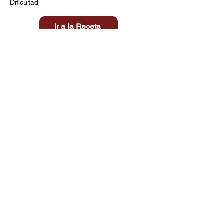
Dificultad
Ir a la Receta
Título aquí
Tiempo
Dificultad
Clic aquí