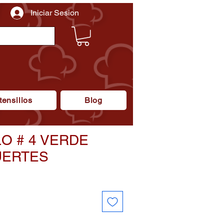
Iniciar Sesion
tensilios
Blog
O # 4 VERDE
UERTES