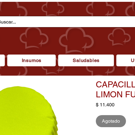
Insumos
Saludables
U
CAPACILL
LIMON F
Precio
$ 11.400
Agotado