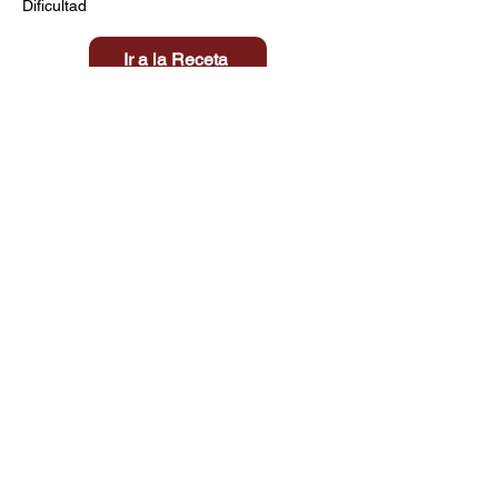
Dificultad
Ir a la Receta
Título aquí
Tiempo
Dificultad
Clic aquí