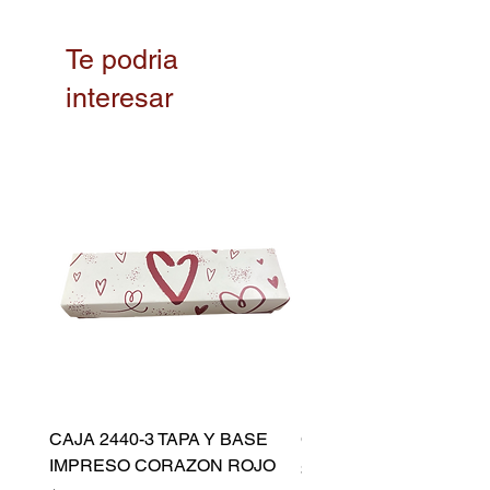
Te podria
interesar
CAJA 2440-3 TAPA Y BASE
CAPACILLO DORADO 
IMPRESO CORAZON ROJO
Precio
$ 10.500