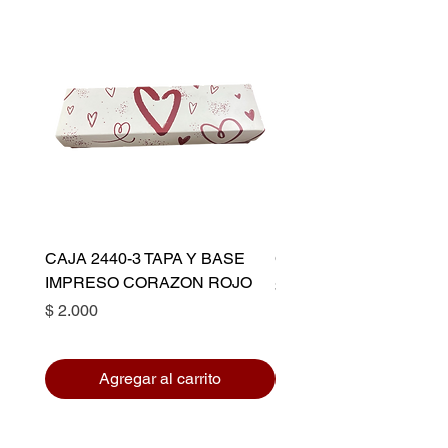
CAJA 2440-3 TAPA Y BASE
CAPACILLO DORADO 
IMPRESO CORAZON ROJO
Precio
$ 10.500
Precio
$ 2.000
Agregar al carrito