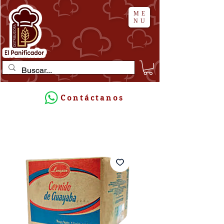
ME
NU
Contáctanos