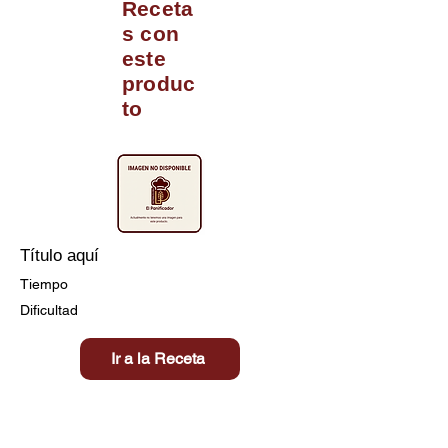
Receta
s con
este
produc
to
Título aquí
Tiempo
Dificultad
Ir a la Receta