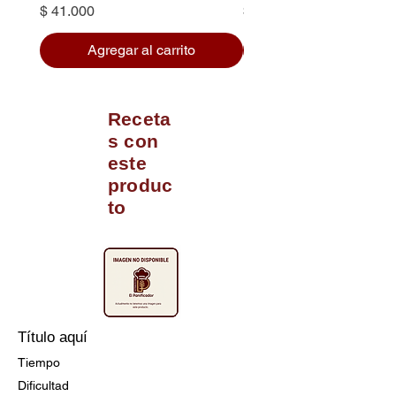
Precio
Precio
$ 41.000
$ 100.000
Agregar al carrito
Receta
s con
este
produc
to
Título aquí
Tiempo
Dificultad