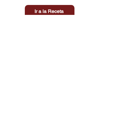
Ir a la Receta
Título aquí
Tiempo
Dificultad
Clic aquí