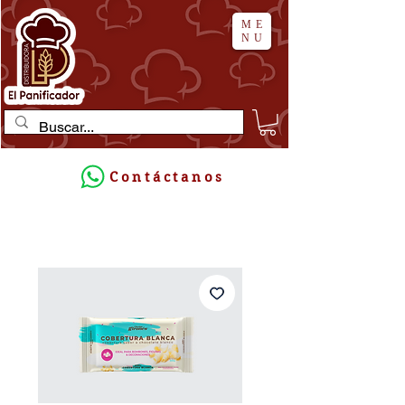
ME
NU
Contáctanos