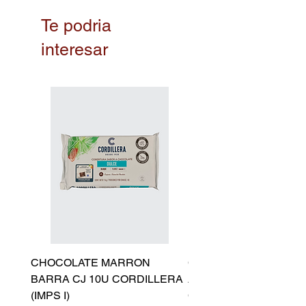
Te podria
interesar
CHOCOLATE MARRON
CHOCOLATE AMARGO
BARRA CJ 10U CORDILLERA
AZU/LICOR CHOCOLA
(IMPS I)
CORDILLERA