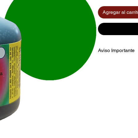
Agregar al carri
Aviso Importante
El color mostrado e
aproximada del prod
según el dispositivo
al hacer su compra
.