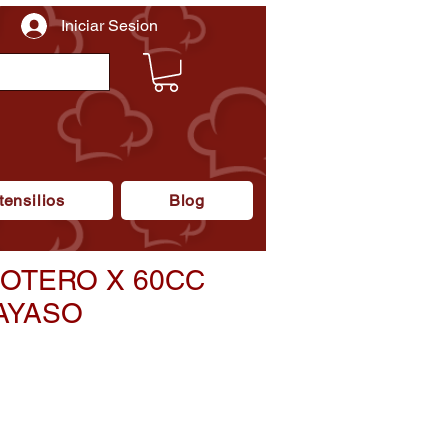
Iniciar Sesion
tensilios
Blog
OTERO X 60CC
AYASO