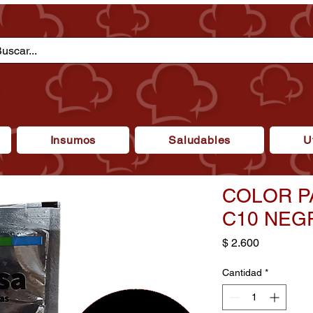
Insumos
Saludables
U
COLOR P
C10 NEG
Precio
$ 2.600
Cantidad
*