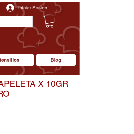
Iniciar Sesion
tensilios
Blog
APELETA X 10GR
RO