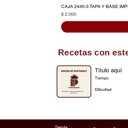
CAJA 2440-3 TAPA Y BASE I
Precio
$ 2.000
Recetas con est
Título aquí
Tiempo
Dificultad
Tienda