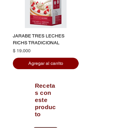
JARABE TRES LECHES
HYVOL MERENGUE
RICHS TRADICIONAL
Precio de oferta
Desde
Precio
$ 19.000
Agregar al carrito
Receta
s con
este
produc
to