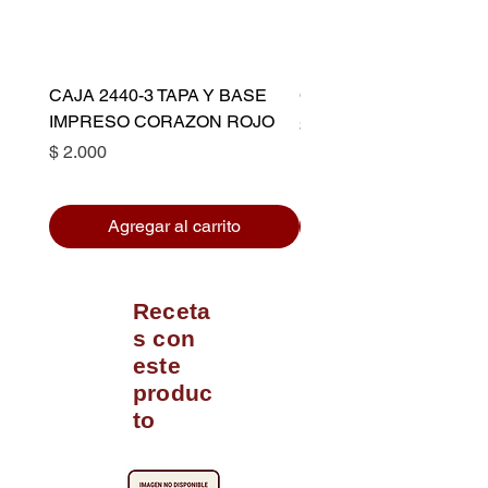
CAJA 2440-3 TAPA Y BASE
CAPACILLO DORADO 
IMPRESO CORAZON ROJO
Precio
$ 10.500
Precio
$ 2.000
Agregar al carrito
Receta
s con
este
produc
to