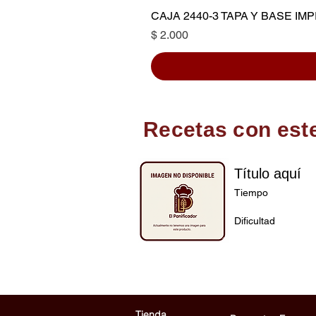
CAJA 2440-3 TAPA Y BASE I
Precio
$ 2.000
Recetas con est
Título aquí
Tiempo
Dificultad
Tienda