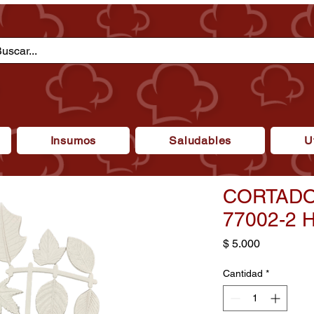
Insumos
Saludables
U
CORTADO
77002-2 
Precio
$ 5.000
Cantidad
*