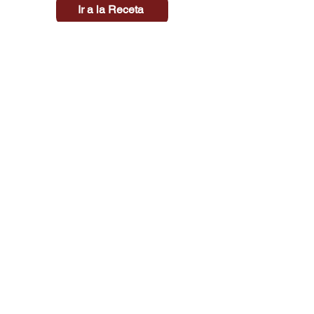
Ir a la Receta
Título aquí
Tiempo
Dificultad
Clic aquí
Tienda