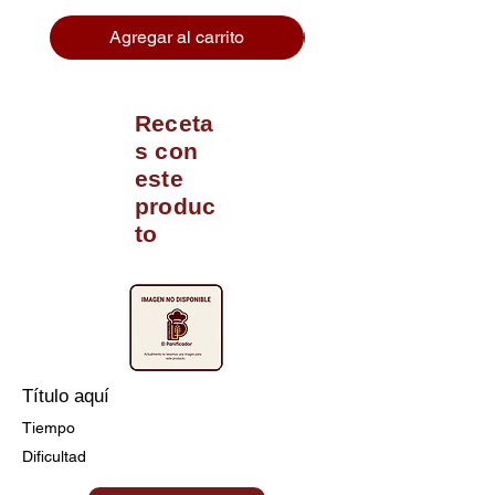
Agregar al carrito
Receta
s con
este
produc
to
Título aquí
Tiempo
Dificultad