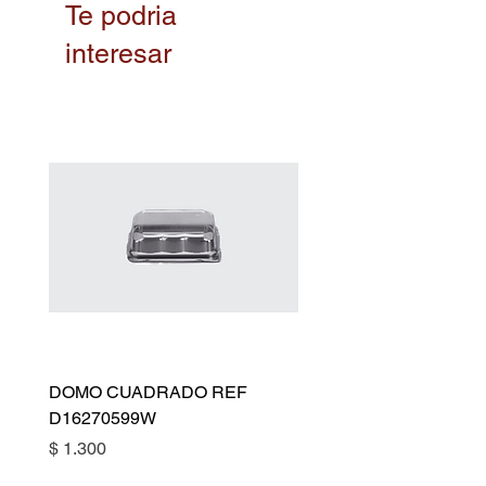
Te podria
interesar
DOMO CUADRADO REF
LECITINA DE SOYA
D16270599W
Precio de oferta
Desde
Precio
$ 1.300