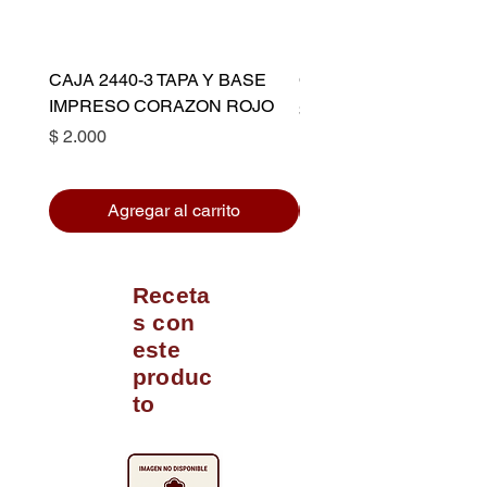
CAJA 2440-3 TAPA Y BASE
CAPACILLO DORADO 
IMPRESO CORAZON ROJO
Precio
$ 10.500
Precio
$ 2.000
Agregar al carrito
Receta
s con
este
produc
to