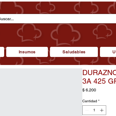
Insumos
Saludables
U
DURAZNO
3A 425 G
Precio
$ 6.200
Cantidad
*