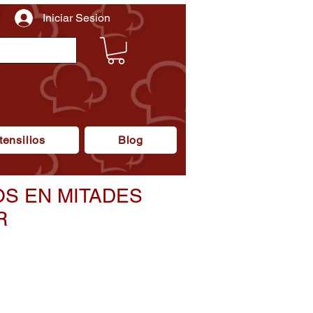
Iniciar Sesion
tensilios
Blog
S EN MITADES
R