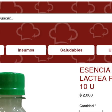
Insumos
Saludables
U
ESENCIA 
LACTEA 
10 U
Precio
$ 2.000
Cantidad
*