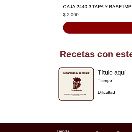
CAJA 2440-3 TAPA Y BASE I
Precio
$ 2.000
Recetas con est
Título aquí
Tiempo
Dificultad
Tienda