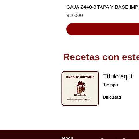
CAJA 2440-3 TAPA Y BASE I
Precio
$ 2.000
Recetas con est
Título aquí
Tiempo
Dificultad
Tienda