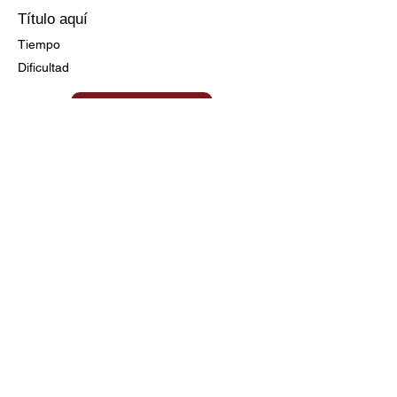
Título aquí
Tiempo
Dificultad
Ir a la Receta
Título aquí
Tiempo
Dificultad
Clic aquí