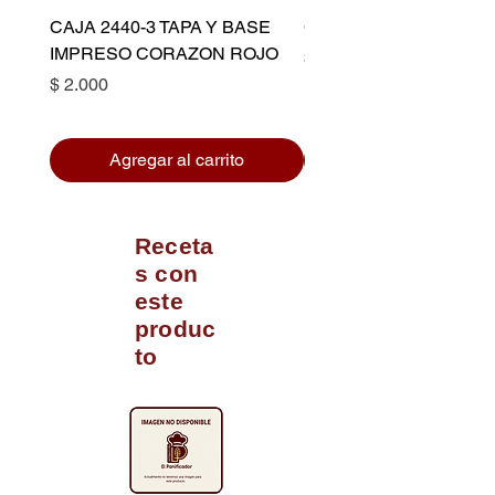
CAJA 2440-3 TAPA Y BASE
CAPACILLO DORADO 
IMPRESO CORAZON ROJO
Precio
$ 10.500
Precio
$ 2.000
Agregar al carrito
Receta
s con
este
produc
to