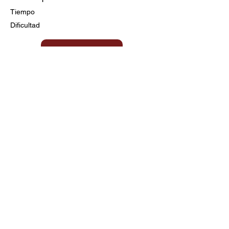
Tiempo
Dificultad
Ir a la Receta
Título aquí
Tiempo
Dificultad
Clic aquí