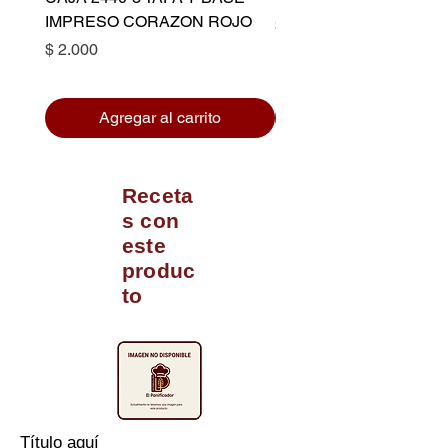
IMPRESO CORAZON ROJO
Precio
$ 10.500
Precio
$ 2.000
Agregar al carrito
Receta
s con
este
produc
to
Título aquí