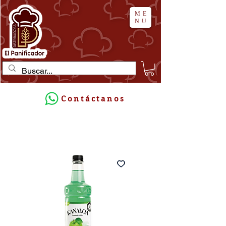
ME
NU
Contáctanos