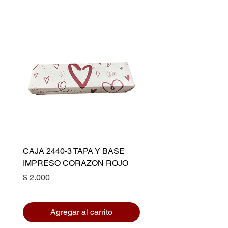
CAJA 2440-3 TAPA Y BASE
CAPACILLO DORADO 
IMPRESO CORAZON ROJO
Precio
$ 10.500
Precio
$ 2.000
Agregar al carrito