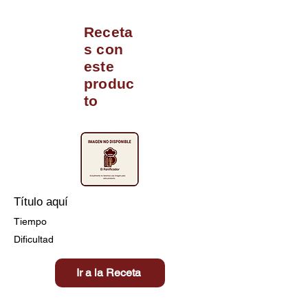
Receta
s con
este
produc
to
Título aquí
Tiempo
Dificultad
Ir a la Receta