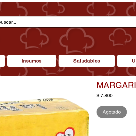
Insumos
Saludables
U
MARGARIN
Precio
$ 7.800
Agotado