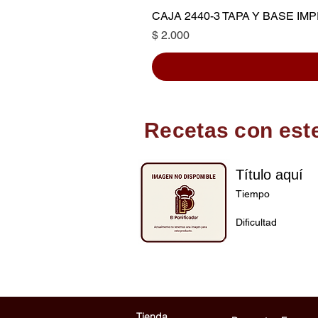
CAJA 2440-3 TAPA Y BASE I
Precio
$ 2.000
Recetas con est
Título aquí
Tiempo
Dificultad
Tienda