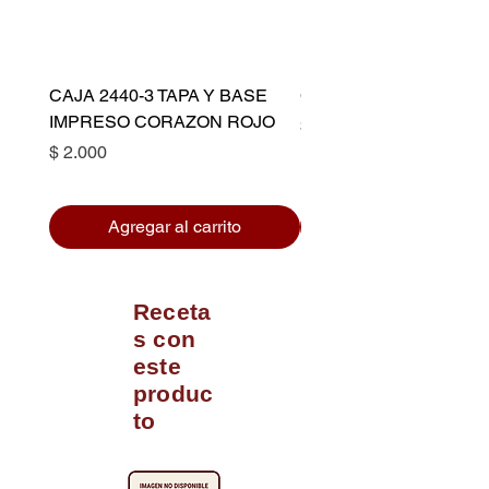
CAJA 2440-3 TAPA Y BASE
CAPACILLO DORADO 
IMPRESO CORAZON ROJO
Precio
$ 10.500
Precio
$ 2.000
Agregar al carrito
Receta
s con
este
produc
to