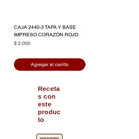
CAJA 2440-3 TAPA Y BASE
CAPACILLO DORADO 
IMPRESO CORAZON ROJO
Precio
$ 10.500
Precio
$ 2.000
Agregar al carrito
Receta
s con
este
produc
to