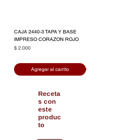
CAJA 2440-3 TAPA Y BASE
CAPACILLO DORADO 
IMPRESO CORAZON ROJO
Precio
$ 10.500
Precio
$ 2.000
Agregar al carrito
Receta
s con
este
produc
to