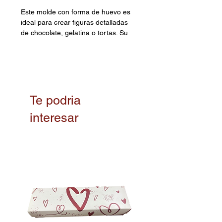
Este molde con forma de huevo es
ideal para crear figuras detalladas
de chocolate, gelatina o tortas. Su
diseño liso y preciso facilita obtener
un acabado impecable en tus
creaciones. Perfecto para elaborar
huevos de Pascua, este molde te
permite desmoldar fácilmente y
mantener la forma sin perder
Te podria
detalles. Su material resistente es
interesar
apto para uso en repostería o
manualidades, siendo una
excelente opción para proyectos
creativos y eventos especiales.