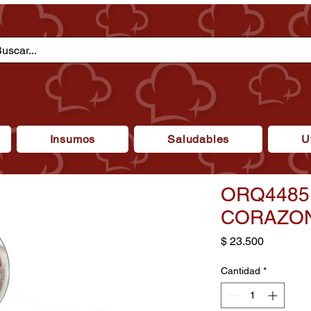
Insumos
Saludables
U
ORQ4485
CORAZO
Precio
$ 23.500
Cantidad
*