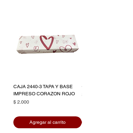
CAJA 2440-3 TAPA Y BASE
CAPACILLO DORADO 
IMPRESO CORAZON ROJO
Precio
$ 10.500
Precio
$ 2.000
Agregar al carrito