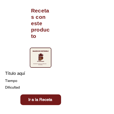
Receta
s con
este
produc
to
Título aquí
Tiempo
Dificultad
Ir a la Receta