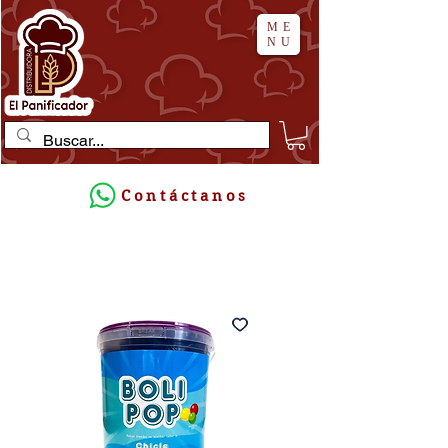
ME
NU
Contáctanos