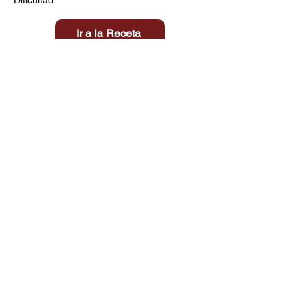
Ir a la Receta
Título aquí
Tiempo
Dificultad
Clic aquí