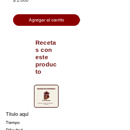
$ 2.000
Agregar al carrito
Receta
s con
este
produc
to
Título aquí
Tiempo
Dificultad