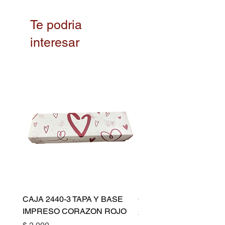
Te podria
interesar
CAJA 2440-3 TAPA Y BASE
CAPACILLO DORADO 
IMPRESO CORAZON ROJO
Precio
$ 10.500
Precio