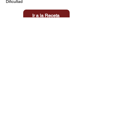
Dificultad
Ir a la Receta
Título aquí
Tiempo
Dificultad
Clic aquí