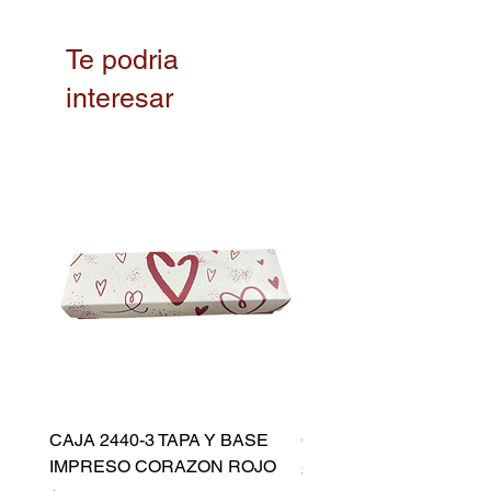
Te podria
interesar
CAJA 2440-3 TAPA Y BASE
CAPACILLO DORADO 
IMPRESO CORAZON ROJO
Precio
$ 10.500